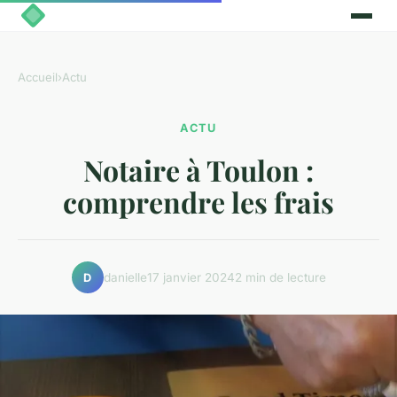
Accueil
›
Actu
ACTU
Notaire à Toulon :
comprendre les frais
danielle
17 janvier 2024
2 min de lecture
D