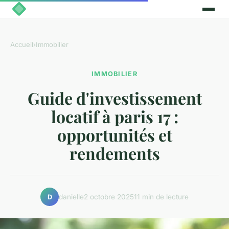
Accueil
›
Immobilier
IMMOBILIER
Guide d'investissement
locatif à paris 17 :
opportunités et
rendements
danielle
2 octobre 2025
11 min de lecture
D