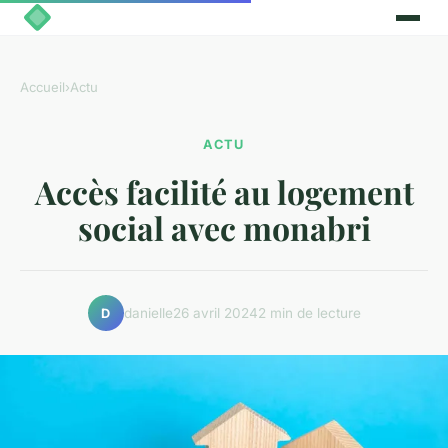
Accueil
›
Actu
ACTU
Accès facilité au logement
social avec monabri
danielle
26 avril 2024
2 min de lecture
D